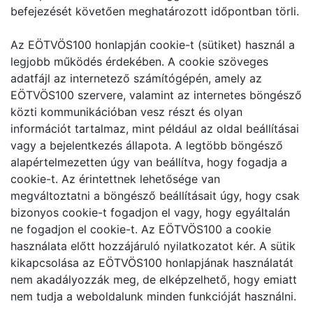
befejezését követően meghatározott időpontban törli.
Az EÖTVÖS100 honlapján cookie-t (sütiket) használ a
legjobb működés érdekében. A cookie szöveges
adatfájl az internetező számítógépén, amely az
EÖTVÖS100 szervere, valamint az internetes böngésző
közti kommunikációban vesz részt és olyan
információt tartalmaz, mint például az oldal beállításai
vagy a bejelentkezés állapota. A legtöbb böngésző
alapértelmezetten úgy van beállítva, hogy fogadja a
cookie-t. Az érintettnek lehetősége van
megváltoztatni a böngésző beállításait úgy, hogy csak
bizonyos cookie-t fogadjon el vagy, hogy egyáltalán
ne fogadjon el cookie-t. Az EÖTVÖS100 a cookie
használata előtt hozzájáruló nyilatkozatot kér. A sütik
kikapcsolása az EÖTVÖS100 honlapjának használatát
nem akadályozzák meg, de elképzelhető, hogy emiatt
nem tudja a weboldalunk minden funkcióját használni.