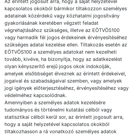
Az érintett jogosult arra, hogy a saját helyzetével
kapcsolatos okokból bármikor tiltakozzon személyes
adatainak közérdekű vagy közhatalmi jogosítvány
gyakorlásának keretében végzett feladat
végrehajtásához szükséges, illetve az EÖTVÖS100
vagy harmadik fél jogos érdekeinek érvényesítéséhez
szükséges adatai kezelése ellen. Tiltakozás esetén az
EÖTVÖS100 a személyes adatokat nem kezelheti
tovább, kivéve, ha bizonyítja, hogy az adatkezelést
olyan kényszerítő erejű jogos okok indokolják,
amelyek elsőbbséget élveznek az érintett érdekeivel,
jogaival és szabadságaival szemben, vagy amelyek
jogi igények előterjesztéséhez, érvényesítéséhez vagy
védelméhez kapcsolódnak.
Amennyiben a személyes adatok kezelésére
tudományos és történelmi kutatási célból vagy
statisztikai célból kerül sor, az érintett jogosult arra,
hogy a saját helyzetével kapcsolatos okokból
tiltakozhasson a rá vonatkozó személyes adatok