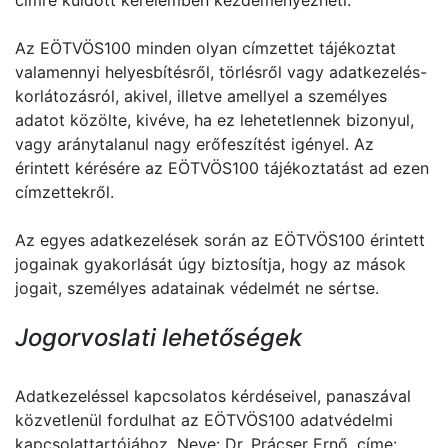
címre küldött kérelemben kezdeményezheti.
Az EÖTVÖS100 minden olyan címzettet tájékoztat
valamennyi helyesbítésről, törlésről vagy adatkezelés-
korlátozásról, akivel, illetve amellyel a személyes
adatot közölte, kivéve, ha ez lehetetlennek bizonyul,
vagy aránytalanul nagy erőfeszítést igényel. Az
érintett kérésére az EÖTVÖS100 tájékoztatást ad ezen
címzettekről.
Az egyes adatkezelések során az EÖTVÖS100 érintett
jogainak gyakorlását úgy biztosítja, hogy az mások
jogait, személyes adatainak védelmét ne sértse.
Jogorvoslati lehetőségek
Adatkezeléssel kapcsolatos kérdéseivel, panaszával
közvetlenül fordulhat az EÖTVÖS100 adatvédelmi
kapcsolattartójához. Neve: Dr. Prácser Ernő, címe: