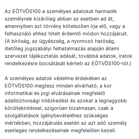
Az EÖTVÖS100 a személyes adatokat harmadik
személynek kizárólag abban az esetben ad át,
amennyiben azt törvény kötelezően írja elő, vagy a
felhasználó ehhez hitelt érdemlő módon hozzájárult.
(A bíróság, az ügyészség, a nyomozó hatóság,
illetőleg jogszabályi felhatalmazás alapján állami
szervezet tájékoztatás adását, továbbá adatok, iratok
rendelkezésre bocsátását kérheti az EÖTVÖS100-tól.)
A személyes adatok védelme érdekében az
EÖTVÖS100 megtesz minden elvárható, a kor
informatikai és jogi elvárásainak megfelelő
adatbiztonsági intézkedést és azokat a legnagyobb
körültekintéssel, szigorúan bizalmasan, csak a
szolgáltatások igénybevételéhez szükséges
mértékben, hozzájárulás esetén az azt adó személy
esetleges rendelkezéseinek megfelelően kezeli.