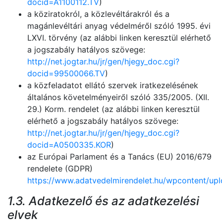
docid=A1100112.TV
)
a köziratokról, a közlevéltárakról és a
magánlevéltári anyag védelméről szóló 1995. évi
LXVI. törvény (az alábbi linken keresztül elérhető
a jogszabály hatályos szövege:
http://net.jogtar.hu/jr/gen/hjegy_doc.cgi?
docid=99500066.TV
)
a közfeladatot ellátó szervek iratkezelésének
általános követelményeiről szóló 335/2005. (XII.
29.) Korm. rendelet (az alábbi linken keresztül
elérhető a jogszabály hatályos szövege:
http://net.jogtar.hu/jr/gen/hjegy_doc.cgi?
docid=A0500335.KOR
)
az Európai Parlament és a Tanács (EU) 2016/679
rendelete (GDPR)
https://www.adatvedelmirendelet.hu/wpcontent/
1.3. Adatkezelő és az adatkezelési
elvek