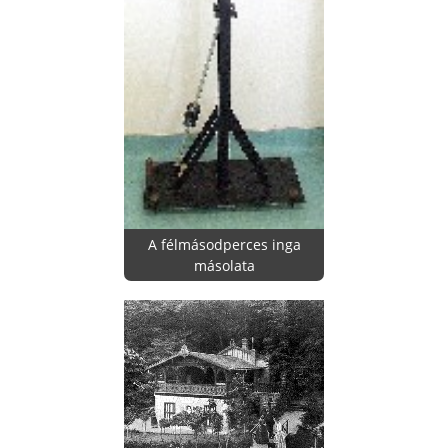
A félmásodperces inga
másolata