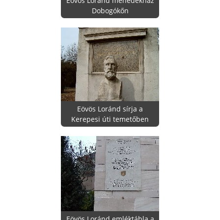
Eövös Loránd menedékház
Dobogókőn
Eövös Loránd sírja a
Kerepesi úti temetőben
Eövös Loránd emléktábla a