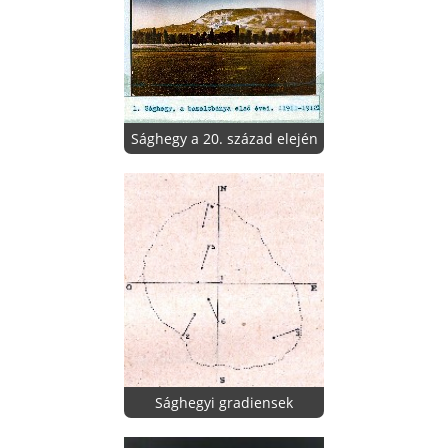
Sághegy a 20. század elején
Sághegyi gradiensek