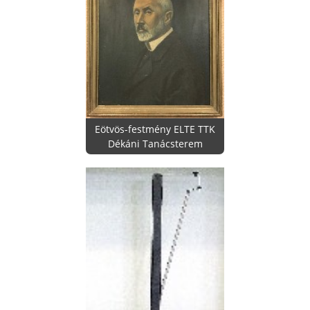
Eötvös-festmény ELTE TTK
Dékáni Tanácsterem