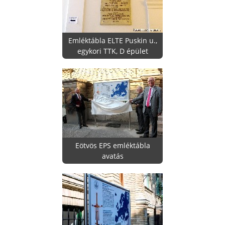
Emléktábla ELTE Puskin u.,
egykori TTK, D épület
Eötvös EPS emléktábla
avatás