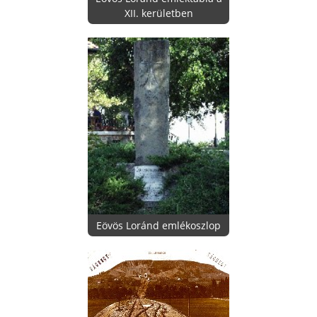
XII. kerületben
Eövös Loránd emlékoszlop