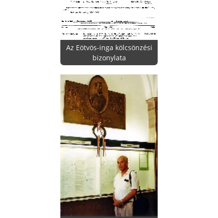
Az Eötvös-inga kölcsönzési
bizonylata