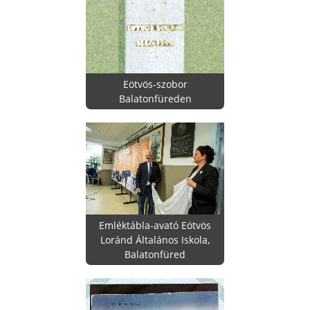
Eötvös-szobor
Balatonfüreden
Emléktábla-avató Eötvös
Loránd Általános Iskola,
Balatonfüred