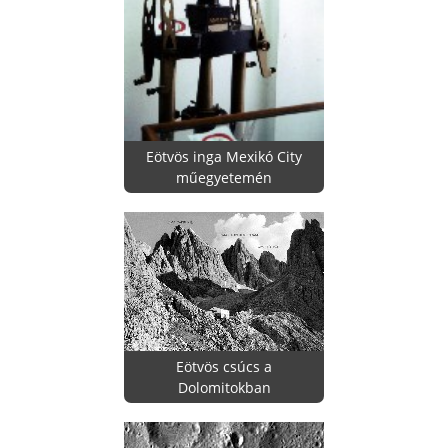
Eötvös inga Mexikó City
műegyetemén
Eötvös csúcs a
Dolomitokban