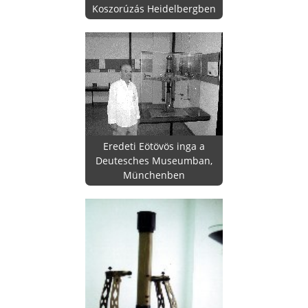
Koszorúzás Heidelbergben
Eredeti Eötövös inga a
Deutesches Museumban,
Münchenben