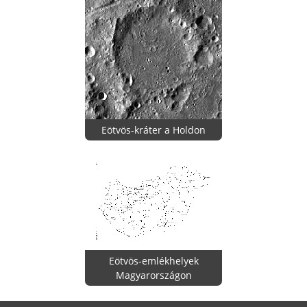
Eötvös-kráter a Holdon
Eötvös-emlékhelyek
Magyarországon