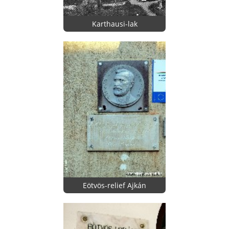
Karthausi-lak
Eötvös-relief Ajkán