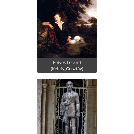
Eötvös Loránd
(Kelety_Gusztáv)