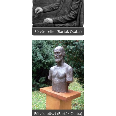
Eötvös relief (Barták Csaba)
Eötvös-büszt (Barták Csaba)