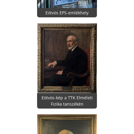
Eötvös EPS-emlékhely
Eötvös-kép a TTK Elméleti
Fizika tanszékén