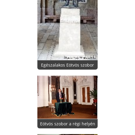
Egészalakos Eötvös szobor
Eötvös szobor a régi helyén