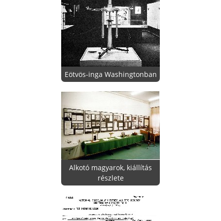
Eötvös-inga Washingtonban
Alkotó magyarok, kiállítás
részlete