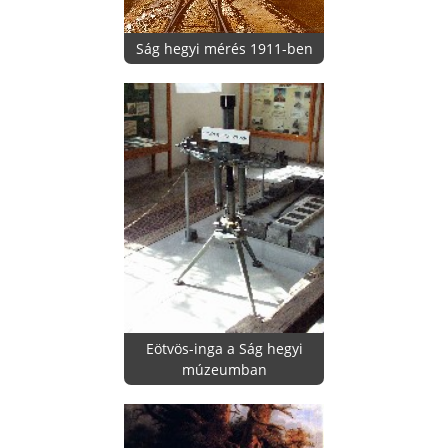
Ság hegyi mérés 1911-ben
Eötvös-inga a Ság hegyi
múzeumban