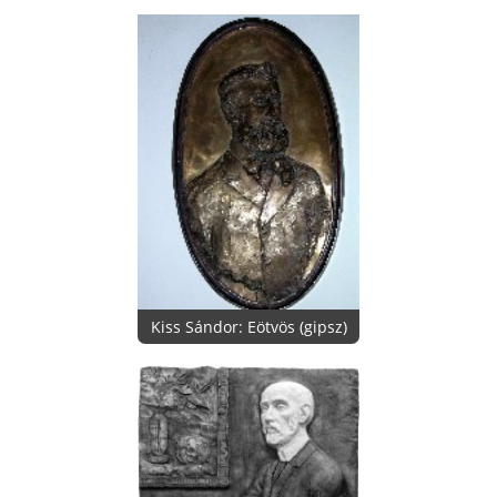
Kiss Sándor: Eötvös (gipsz)