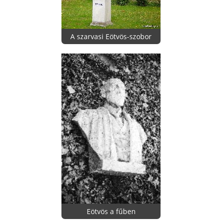
A szarvasi Eötvös-szobor
Eötvös a fűben