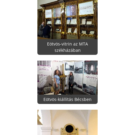
Eötvös-vitrin az MTA
székházában
Eötvös-kiállítás Bécsben