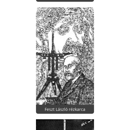
Feszt László rézkarca