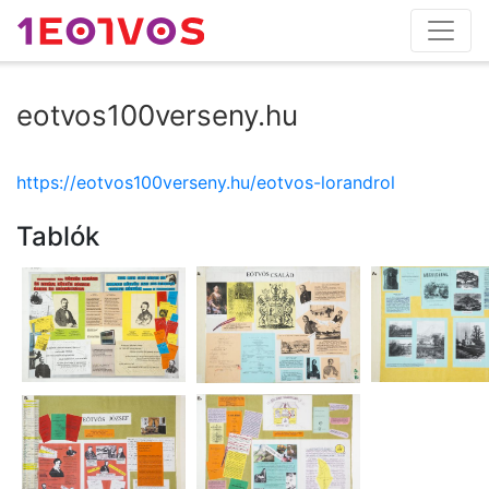
eotvos100verseny.hu
https://eotvos100verseny.hu/eotvos-lorandrol
Tablók