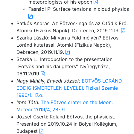
meteorologists of his epoch
Tasnádi P: Surface tensions in cloud physics
Patkós András: Az Eötvös-inga és az Ötödik Erő.
Atomki (Fizikus Napok), Debrecen, 2019.11.19.
Szarka László: Mi van a Föld mélyén? Eötvös
Loránd kutatásai. Atomki (Fizikus Napok),
Debrecen, 2019.11.19.
Szarka L.: Introduction to the presentation
"Eötvös and his daughters". Nyíregyháza,
06.11.2019
Nagy Mihály, Enyedi József:
EÖTVÖS LORÁND
EDDIG ISMERETLEN LEVELEI. Fizikai Szemle
1990/1. 17.o.
Imre Tóth:
The Eötvös crater on the Moon.
Meteor 2019/4, 28-31.
József Cserti: Roland Eötvös, the physicist.
Presented on 2019.10.24 in Bolyai Kollégium,
Budapest