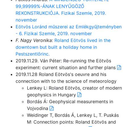
99,99999%-ÁNAK LENYŰGÖZŐ
REKONSTRUKCIÓJA. Fizikai Szemle, 2019.
november
Eötvös Loránd műszerei az Emlékgyűjteményben
- 6. Fizikai Szemle, 2019. november
F. Nagy Veronika:
Roland Eötvös lived in the
downtown but built a holiday home in
Pestszentlőrinc.
2019.11.29. Ván Péter: Re-running the Eötvös
experiment: current situation and further plans
2019.11.28 Roland Eötvös's oeuvre and his
connection with to the science of meteorology
Lenkey L: Roland Eötvös, creator of modern
geophysics in Hungary
Bordás Á: Geophysical measurements in
Vojvodina
Weidinger T, Bordás Á, Lenkey L, T. Puskás
M: Connection points: Roland Eötvös and