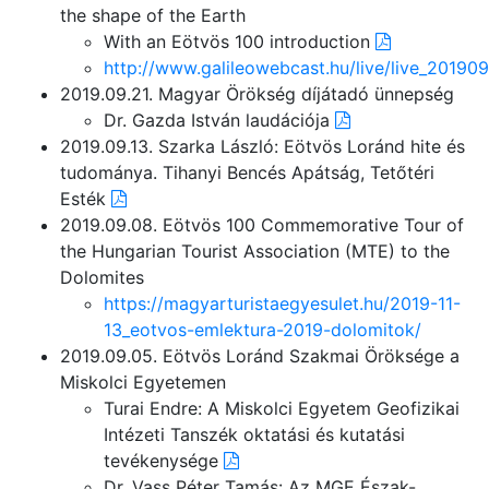
the shape of the Earth
With an Eötvös 100 introduction
http://www.galileowebcast.hu/live/live_20190
2019.09.21. Magyar Örökség díjátadó ünnepség
Dr. Gazda István laudációja
2019.09.13. Szarka László: Eötvös Loránd hite és
tudománya. Tihanyi Bencés Apátság, Tetőtéri
Esték
2019.09.08. Eötvös 100 Commemorative Tour of
the Hungarian Tourist Association (MTE) to the
Dolomites
https://magyarturistaegyesulet.hu/2019-11-
13_eotvos-emlektura-2019-dolomitok/
2019.09.05. Eötvös Loránd Szakmai Öröksége a
Miskolci Egyetemen
Turai Endre: A Miskolci Egyetem Geofizikai
Intézeti Tanszék oktatási és kutatási
tevékenysége
Dr. Vass Péter Tamás: Az MGE Észak-