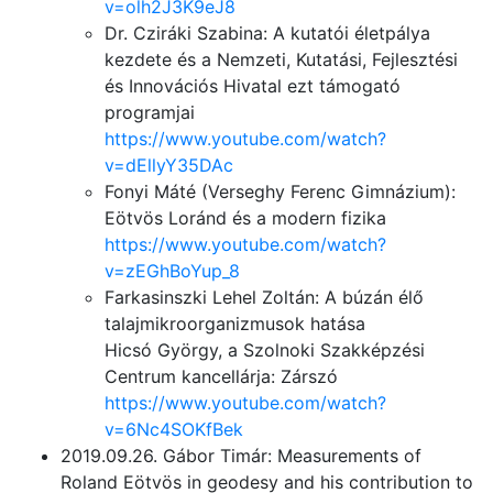
v=olh2J3K9eJ8
Dr. Cziráki Szabina: A kutatói életpálya
kezdete és a Nemzeti, Kutatási, Fejlesztési
és Innovációs Hivatal ezt támogató
programjai
https://www.youtube.com/watch?
v=dEllyY35DAc
Fonyi Máté (Verseghy Ferenc Gimnázium):
Eötvös Loránd és a modern fizika
https://www.youtube.com/watch?
v=zEGhBoYup_8
Farkasinszki Lehel Zoltán: A búzán élő
talajmikroorganizmusok hatása
Hicsó György, a Szolnoki Szakképzési
Centrum kancellárja: Zárszó
https://www.youtube.com/watch?
v=6Nc4SOKfBek
2019.09.26. Gábor Timár: Measurements of
Roland Eötvös in geodesy and his contribution to