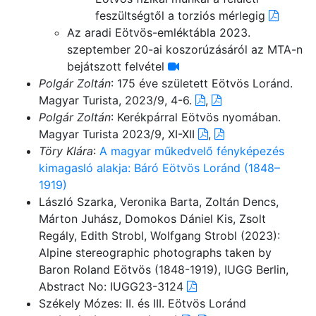
feszültségtől a torziós mérlegig
Az aradi Eötvös-emléktábla 2023.
szeptember 20-ai koszorúzásáról az MTA-n
bejátszott felvétel
Polgár Zoltán
: 175 éve született Eötvös Loránd.
Magyar Turista, 2023/9, 4-6.
,
Polgár Zoltán
: Kerékpárral Eötvös nyomában.
Magyar Turista 2023/9, XI-XII
,
Töry Klára
:
A magyar műkedvelő fényképezés
kimagasló alakja: Báró Eötvös Loránd (1848–
1919)
László Szarka, Veronika Barta, Zoltán Dencs,
Márton Juhász, Domokos Dániel Kis, Zsolt
Regály, Edith Strobl, Wolfgang Strobl (2023):
Alpine stereographic photographs taken by
Baron Roland Eötvös (1848-1919), IUGG Berlin,
Abstract No: IUGG23-3124
Székely Mózes: II. és III. Eötvös Loránd