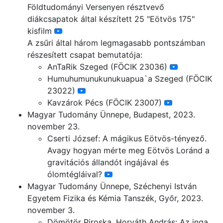
Földtudományi Versenyen résztvevő
diákcsapatok által készített 25 "Eötvös 175"
kisfilm
A zsűri által három legmagasabb pontszámban
részesített csapat bemutatója:
AnTaRik Szeged (FÖCIK 23036)
Humuhumunukunukuapua`a Szeged (FÖCIK
23022)
Kavzárok Pécs (FÖCIK 23007)
Magyar Tudomány Ünnepe, Budapest, 2023.
november 23.
Cserti József: A mágikus Eötvös-tényező.
Avagy hogyan mérte meg Eötvös Loránd a
gravitációs állandót ingájával és
ólomtégláival?
Magyar Tudomány Ünnepe, Széchenyi István
Egyetem Fizika és Kémia Tanszék, Győr, 2023.
november 3.
Dömötör Piroska, Horváth András: Az inga,