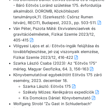
- Báró Eötvös Loránd születése 175. évfordulója
alkalmából. DOROMB, Közköltészeti
tanulmányok,11. (Szerkesztő: Csörsz Rumen
István), RECITI, Budapest, 2023., pp. 503-511.
Ván Péter, Pszota Máté: Ekvivalenciaelvek és
gravitációelméletek, Fizikai Szemle 2023/12,
405-415
Völgyesi Lajos et al.: Eötvös-ingák felújítása és
továbbfejlesztése, jel-zaj viszonyaik elemzése,
Fizikai Szemle 2023/12, 416-422
Szarka László Csaba (2023): Az "Eötvös 175"
mérleg. Magyar Geofizika, 64. 3, 156–163
Könyvbemutatóval egybekötött Eötvös 175 záró
esemény, 2023. december 18.
Szarka László: Eötvös 175
Székely Mózes: Kerékpáros expedíciók
Kis Domokos Dániel: Könyvbemutató
Wolfgang Strobl "Zu Gast in Schluderbach"