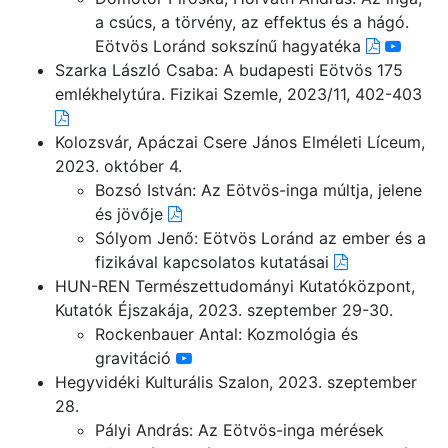
a csúcs, a törvény, az effektus és a hágó.
Eötvös Loránd sokszínű hagyatéka
Szarka László Csaba: A budapesti Eötvös 175
emlékhelytúra. Fizikai Szemle, 2023/11, 402-403
Kolozsvár, Apáczai Csere János Elméleti Líceum,
2023. október 4.
Bozsó István: Az Eötvös-inga múltja, jelene
és jövője
Sólyom Jenő: Eötvös Loránd az ember és a
fizikával kapcsolatos kutatásai
HUN-REN Természettudományi Kutatóközpont,
Kutatók Éjszakája, 2023. szeptember 29-30.
Rockenbauer Antal: Kozmológia és
gravitáció
Hegyvidéki Kulturális Szalon, 2023. szeptember
28.
Pályi András: Az Eötvös-inga mérések