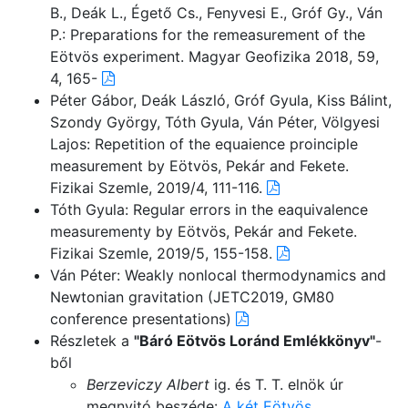
B., Deák L., Égető Cs., Fenyvesi E., Gróf Gy., Ván
P.: Preparations for the remeasurement of the
Eötvös experiment. Magyar Geofizika 2018, 59,
4, 165-
Péter Gábor, Deák László, Gróf Gyula, Kiss Bálint,
Szondy György, Tóth Gyula, Ván Péter, Völgyesi
Lajos: Repetition of the equaience proinciple
measurement by Eötvös, Pekár and Fekete.
Fizikai Szemle, 2019/4, 111-116.
Tóth Gyula: Regular errors in the eaquivalence
measurementy by Eötvös, Pekár and Fekete.
Fizikai Szemle, 2019/5, 155-158.
Ván Péter: Weakly nonlocal thermodynamics and
Newtonian gravitation (JETC2019, GM80
conference presentations)
Részletek a
"Báró Eötvös Loránd Emlékkönyv"
-
ből
Berzeviczy Albert
ig. és T. T. elnök úr
megnyitó beszéde:
A két Eötvös