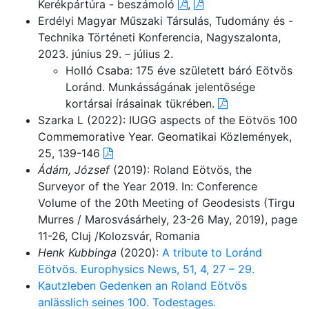
Kerékpártúra - beszámoló
,
Erdélyi Magyar Műszaki Társulás, Tudomány és -
Technika Történeti Konferencia, Nagyszalonta,
2023. június 29. – július 2.
Holló Csaba: 175 éve született báró Eötvös
Loránd. Munkásságának jelentősége
kortársai írásainak tükrében.
Szarka L (2022): IUGG aspects of the Eötvös 100
Commemorative Year. Geomatikai Közlemények,
25, 139-146
Ádám, József
(2019): Roland Eötvös, the
Surveyor of the Year 2019. In: Conference
Volume of the 20th Meeting of Geodesists (Tirgu
Murres / Marosvásárhely, 23-26 May, 2019), page
11-26, Cluj /Kolozsvár, Romania
Henk Kubbinga
(2020):
A tribute to Loránd
Eötvös. Europhysics News, 51, 4, 27 – 29.
Kautzleben Gedenken an Roland Eötvös
anlässlich seines 100. Todestages.