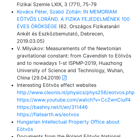
Fizikai Szemle LXIX, 3 (771), 75-79
Kovács Péter, Szabó Zoltán: IN MEMORIAM
EÖTVÖS LORÁND. A FIZIKA FEJEDELMÉNEK 100
ÉVES ÖRÖKSÉGE
(62. Országos Fizikatanári
Ankét és Eszközbemutató, Debrecen,
2019.03.05)
V. Milyukov: Measurements of the Newtonian
gravitational constant: from Cavendish to Eötvös
and to nowadays 1-st ISPMP-2019, Huazhong
University of Science and Technology, Wuhan,
China (29.04.2019)
Interesting Eötvös effect websites
http://www.cleonis.nl/physics/phys256/eotvos.php
https://www.youtube.com/watch?v=CcZwnCiuif4
https://bashny.net/t/en/311446
https://flatearth.ws/eotvos
Hungarian Intellectual Property Office about
Eötvös
Documents from the Roland Eötvös National