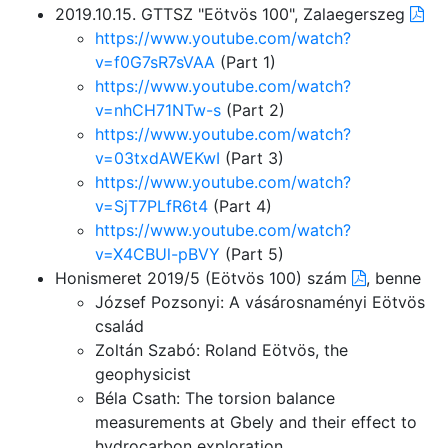
2019.10.15. GTTSZ "Eötvös 100", Zalaegerszeg
https://www.youtube.com/watch?
v=f0G7sR7sVAA
(Part 1)
https://www.youtube.com/watch?
v=nhCH71NTw-s
(Part 2)
https://www.youtube.com/watch?
v=03txdAWEKwI
(Part 3)
https://www.youtube.com/watch?
v=SjT7PLfR6t4
(Part 4)
https://www.youtube.com/watch?
v=X4CBUl-pBVY
(Part 5)
Honismeret 2019/5 (Eötvös 100) szám
, benne
József Pozsonyi: A vásárosnaményi Eötvös
család
Zoltán Szabó: Roland Eötvös, the
geophysicist
Béla Csath: The torsion balance
measurements at Gbely and their effect to
hydrocarbon exploration