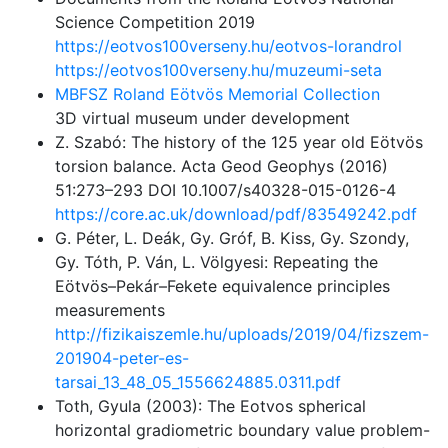
Science Competition 2019
https://eotvos100verseny.hu/eotvos-lorandrol
https://eotvos100verseny.hu/muzeumi-seta
MBFSZ Roland Eötvös Memorial Collection
3D virtual museum under development
Z. Szabó: The history of the 125 year old Eötvös
torsion balance. Acta Geod Geophys (2016)
51:273–293 DOI 10.1007/s40328-015-0126-4
https://core.ac.uk/download/pdf/83549242.pdf
G. Péter, L. Deák, Gy. Gróf, B. Kiss, Gy. Szondy,
Gy. Tóth, P. Ván, L. Völgyesi: Repeating the
Eötvös–Pekár–Fekete equivalence principles
measurements
http://fizikaiszemle.hu/uploads/2019/04/fizszem-
201904-peter-es-
tarsai_13_48_05_1556624885.0311.pdf
Toth, Gyula (2003): The Eotvos spherical
horizontal gradiometric boundary value problem-