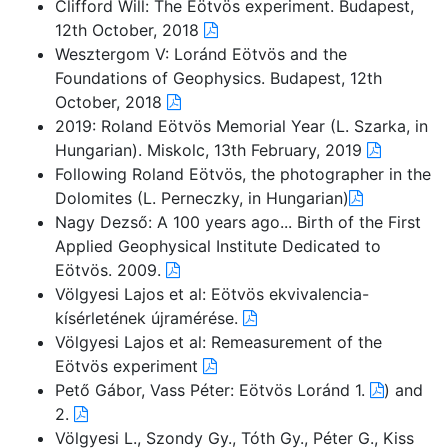
Clifford Will: The Eötvös experiment. Budapest,
12th October, 2018
Wesztergom V: Loránd Eötvös and the
Foundations of Geophysics. Budapest, 12th
October, 2018
2019: Roland Eötvös Memorial Year (L. Szarka, in
Hungarian). Miskolc, 13th February, 2019
Following Roland Eötvös, the photographer in the
Dolomites (L. Perneczky, in Hungarian)
Nagy Dezső: A 100 years ago... Birth of the First
Applied Geophysical Institute Dedicated to
Eötvös. 2009.
Völgyesi Lajos et al: Eötvös ekvivalencia-
kísérletének újramérése.
Völgyesi Lajos et al: Remeasurement of the
Eötvös experiment
Pető Gábor, Vass Péter: Eötvös Loránd 1.
) and
2.
Völgyesi L., Szondy Gy., Tóth Gy., Péter G., Kiss