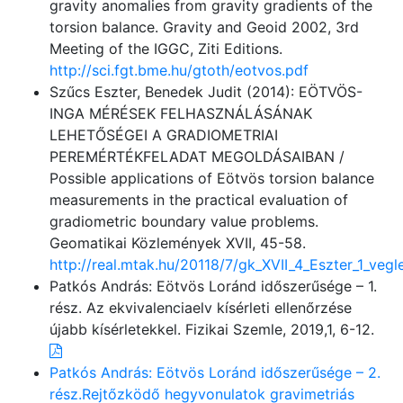
gravity anomalies from gravity gradients of the
torsion balance. Gravity and Geoid 2002, 3rd
Meeting of the IGGC, Ziti Editions.
http://sci.fgt.bme.hu/gtoth/eotvos.pdf
Szűcs Eszter, Benedek Judit (2014): EÖTVÖS-
INGA MÉRÉSEK FELHASZNÁLÁSÁNAK
LEHETŐSÉGEI A GRADIOMETRIAI
PEREMÉRTÉKFELADAT MEGOLDÁSAIBAN /
Possible applications of Eötvös torsion balance
measurements in the practical evaluation of
gradiometric boundary value problems.
Geomatikai Közlemények XVII, 45-58.
http://real.mtak.hu/20118/7/gk_XVII_4_Eszter_1_vegl
Patkós András: Eötvös Loránd időszerűsége – 1.
rész. Az ekvivalenciaelv kísérleti ellenőrzése
újabb kísérletekkel. Fizikai Szemle, 2019,1, 6-12.
Patkós András: Eötvös Loránd időszerűsége – 2.
rész.Rejtőzködő hegyvonulatok gravimetriás