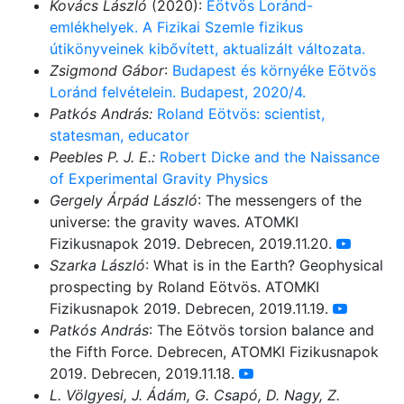
Kovács László
(2020):
Eötvös Loránd-
emlékhelyek. A Fizikai Szemle fizikus
útikönyveinek kibővített, aktualizált változata.
Zsigmond Gábor
:
Budapest és környéke Eötvös
Loránd felvételein. Budapest, 2020/4.
Patkós András:
Roland Eötvös: scientist,
statesman, educator
Peebles P. J. E.:
Robert Dicke and the Naissance
of Experimental Gravity Physics
Gergely Árpád László
: The messengers of the
universe: the gravity waves. ATOMKI
Fizikusnapok 2019. Debrecen, 2019.11.20.
Szarka László
: What is in the Earth? Geophysical
prospecting by Roland Eötvös. ATOMKI
Fizikusnapok 2019. Debrecen, 2019.11.19.
Patkós András
: The Eötvös torsion balance and
the Fifth Force. Debrecen, ATOMKI Fizikusnapok
2019. Debrecen, 2019.11.18.
L. Völgyesi, J. Ádám, G. Csapó, D. Nagy, Z.