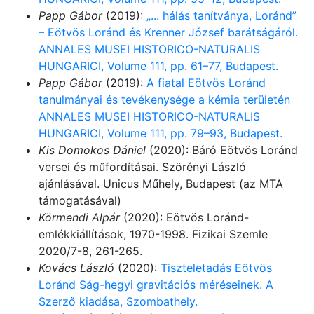
Papp Gábor
(2019):
„... hálás tanítványa, Loránd”
– Eötvös Loránd és Krenner József barátságáról.
ANNALES MUSEI HISTORICO-NATURALIS
HUNGARICI, Volume 111, pp. 61–77, Budapest.
Papp Gábor
(2019):
A fiatal Eötvös Loránd
tanulmányai és tevékenysége a kémia területén
ANNALES MUSEI HISTORICO-NATURALIS
HUNGARICI, Volume 111, pp. 79–93, Budapest.
Kis Domokos Dániel
(2020): Báró Eötvös Loránd
versei és műfordításai. Szörényi László
ajánlásával. Unicus Műhely, Budapest (az MTA
támogatásával)
Körmendi Alpár
(2020): Eötvös Loránd-
emlékkiállítások, 1970-1998. Fizikai Szemle
2020/7-8, 261-265.
Kovács László
(2020):
Tiszteletadás Eötvös
Loránd Ság-hegyi gravitációs méréseinek. A
Szerző kiadása, Szombathely.