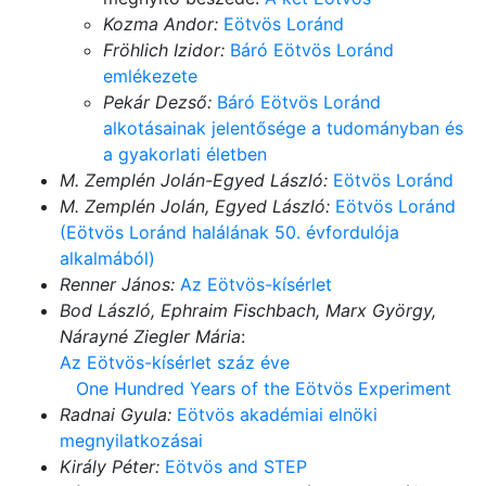
Kozma Andor:
Eötvös Loránd
Fröhlich Izidor:
Báró Eötvös Loránd
emlékezete
Pekár Dezső:
Báró Eötvös Loránd
alkotásainak jelentősége a tudományban és
a gyakorlati életben
M. Zemplén Jolán-Egyed László:
Eötvös Loránd
M. Zemplén Jolán, Egyed László:
Eötvös Loránd
(Eötvös Loránd halálának 50. évfordulója
alkalmából)
Renner János:
Az Eötvös-kísérlet
Bod László, Ephraim Fischbach, Marx György,
Nárayné Ziegler Mária
:
Az Eötvös-kísérlet száz éve
One Hundred Years of the Eötvös Experiment
Radnai Gyula:
Eötvös akadémiai elnöki
megnyilatkozásai
Király Péter:
Eötvös and STEP