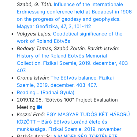
Szabó, G. Tóth:
Influence of the Internationale
Erdmessung conference held at Budapest in 1906
on the progress of geodesy and geophysics.
Magyar Geofizika, 47, 3, 101-112
Völgyesi Lajos:
Geodetical significance of the
work of Roland Eötvös
Bodoky Tamás, Szabó Zoltán, Baráth István:
History of the Roland Eötvös Memorial
Collection. Fizikai Szemle, 2019. december, 403-
407.
Groma István:
The Eötvös balance. Fizikai
Szemle, 2019. december, 403-407.
Reading... (Radnai Gyula)
2019.12.05. "Eötvös 100" Project Evaluation
Meeting
Keszei Ernő:
EGY MAGYAR TUDÓS KÉT HÁBORÚ
KÖZÖTT – Báró Eötvös Loránd élete és
munkássága. Fizikai Szemle, 2019. november
Patkós András:
A MINDENSÉG TÖRTÉNETE