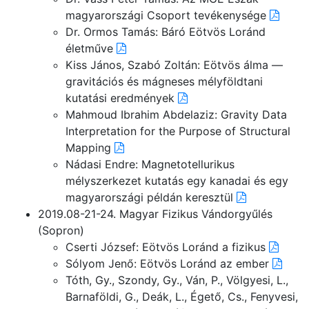
magyarországi Csoport tevékenysége
Dr. Ormos Tamás: Báró Eötvös Loránd
életműve
Kiss János, Szabó Zoltán: Eötvös álma —
gravitációs és mágneses mélyföldtani
kutatási eredmények
Mahmoud Ibrahim Abdelaziz: Gravity Data
Interpretation for the Purpose of Structural
Mapping
Nádasi Endre: Magnetotellurikus
mélyszerkezet kutatás egy kanadai és egy
magyarországi példán keresztül
2019.08-21-24. Magyar Fizikus Vándorgyűlés
(Sopron)
Cserti József: Eötvös Loránd a fizikus
Sólyom Jenő: Eötvös Loránd az ember
Tóth, Gy., Szondy, Gy., Ván, P., Völgyesi, L.,
Barnaföldi, G., Deák, L., Égető, Cs., Fenyvesi,