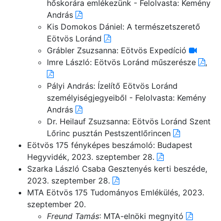
hőskorára emlékezünk - Felolvasta: Kemény
András
Kis Domokos Dániel: A természetszerető
Eötvös Loránd
Grábler Zsuzsanna: Eötvös Expedíció
Imre László: Eötvös Loránd műszerésze
,
Pályi András: Ízelítő Eötvös Loránd
személyiségjegyeiből - Felolvasta: Kemény
András
Dr. Heilauf Zsuzsanna: Eötvös Loránd Szent
Lőrinc pusztán Pestszentlőrincen
Eötvös 175 fényképes beszámoló: Budapest
Hegyvidék, 2023. szeptember 28.
Szarka László Csaba Gesztenyés kerti beszéde,
2023. szeptember 28.
MTA Eötvös 175 Tudományos Emlékülés, 2023.
szeptember 20.
Freund Tamás
: MTA-elnöki megnyitó