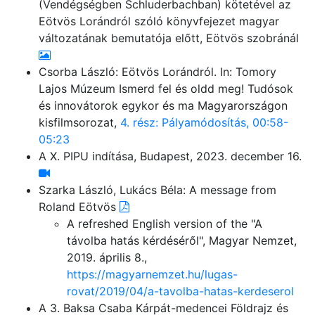
(Vendégségben Schluderbachban) kötetével az
Eötvös Lorándról szóló könyvfejezet magyar
változatának bemutatója előtt, Eötvös szobránál
Csorba László: Eötvös Lorándról. In: Tomory
Lajos Múzeum Ismerd fel és oldd meg! Tudósok
és innovátorok egykor és ma Magyarországon
kisfilmsorozat,
4. rész: Pályamódosítás, 00:58-
05:23
A X. PIPU indítása, Budapest, 2023. december 16.
Szarka László, Lukács Béla: A message from
Roland Eötvös
A refreshed English version of the "A
távolba hatás kérdéséről", Magyar Nemzet,
2019. április 8.,
https://magyarnemzet.hu/lugas-
rovat/2019/04/a-tavolba-hatas-kerdeserol
A 3. Baksa Csaba Kárpát-medencei Földrajz és