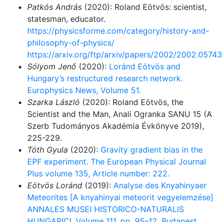
Patkós András
(2020): Roland Eötvös: scientist,
statesman, educator.
https://physicsforme.com/category/history-and-
philosophy-of-physics/
https://arxiv.org/ftp/arxiv/papers/2002/2002.05743
Sólyom Jenő
(2020):
Loránd Eötvös and
Hungary’s restructured research network.
Europhysics News, Volume 51.
Szarka László
(2020): Roland Eötvös, the
Scientist and the Man, Anali Ogranka SANU 15 (A
Szerb Tudományos Akadémia Évkönyve 2019),
225-229.
Tóth Gyula
(2020):
Gravity gradient bias in the
EPF experiment. The European Physical Journal
Plus volume 135, Article number: 222.
Eötvös Loránd
(2019):
Analyse des Knyahinyaer
Meteorites [A knyahinyai meteorit vegyelemzése]
ANNALES MUSEI HISTORICO-NATURALIS
HUNGARICI, Volume 111, pp. 95–12, Budapest.