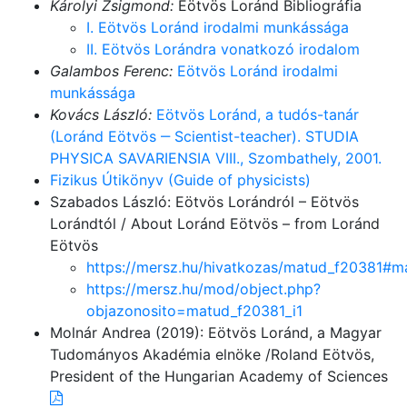
Károlyi Zsigmond:
Eötvös Loránd Bibliográfia
I. Eötvös Loránd irodalmi munkássága
II. Eötvös Lorándra vonatkozó irodalom
Galambos Ferenc:
Eötvös Loránd irodalmi
munkássága
Kovács László:
Eötvös Loránd, a tudós-tanár
(Loránd Eötvös ‒ Scientist-teacher). STUDIA
PHYSICA SAVARIENSIA VIII., Szombathely, 2001.
Fizikus Útikönyv (Guide of physicists)
Szabados László: Eötvös Lorándról – Eötvös
Lorándtól / About Loránd Eötvös – from Loránd
Eötvös
https://mersz.hu/hivatkozas/matud_f20381#m
https://mersz.hu/mod/object.php?
objazonosito=matud_f20381_i1
Molnár Andrea (2019): Eötvös Loránd, a Magyar
Tudományos Akadémia elnöke /Roland Eötvös,
President of the Hungarian Academy of Sciences