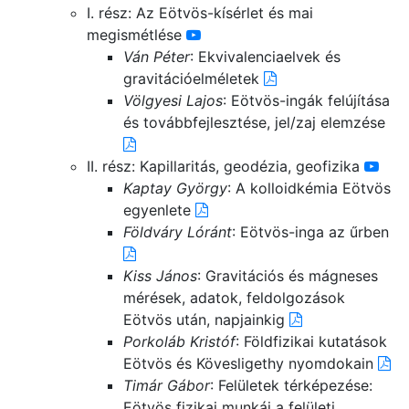
I. rész: Az Eötvös-kísérlet és mai
megismétlése
Ván Péter
: Ekvivalenciaelvek és
gravitációelméletek
Völgyesi Lajos
: Eötvös-ingák felújítása
és továbbfejlesztése, jel/zaj elemzése
II. rész: Kapillaritás, geodézia, geofizika
Kaptay György
: A kolloidkémia Eötvös
egyenlete
Földváry Lóránt
: Eötvös-inga az űrben
Kiss János
: Gravitációs és mágneses
mérések, adatok, feldolgozások
Eötvös után, napjainkig
Porkoláb Kristóf
: Földfizikai kutatások
Eötvös és Kövesligethy nyomdokain
Timár Gábor
: Felületek térképezése:
Eötvös fizikai munkái a felületi