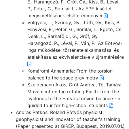
E., Harangozó, P., Gróf, Gy., Kiss, B., Lévai,
P., Péter, G., Somlai, L.: Az EPF-kísérlet
megismétlésének első eredményei
Völgyesi, L., Szondy, Gy., Tóth, Gy., Kiss, B.,
Fenyvesi, E., Péter, G., Somlai, L., Égető, Cs.,
Deák, L., Barnaföldi, G., Gróf, Gy.,
Harangozó, P., Lévai, P., Ván, P.: Az Eötvös-
inga működése, története,alkalmazásai és
átalakítása az ekvivalencia-elv újramérésére
Komáromi Annamária: From the torsion
balance to the space gravimetry
Szeidemann Ákos, Gróf Andrea, Tél Tamás:
Movement on the rotating Earth: from the
cyclones to the Eötvös torsion balance - a
guided tour for high-school students
András Patkós: Roland Eötvös physicist,
geophysicist and innovator of teacher's training
(Paper presented at GIREP, Budapest, 2019.07.01.)